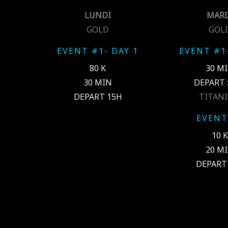
LUNDI
MARD
GOLD
GOL
EVENT #1- DAY 1
EVENT #1-
80 K
30 M
30 MIN
DEPART 
DEPART 15H
TITAN
EVENT
10 K
20 M
DEPART