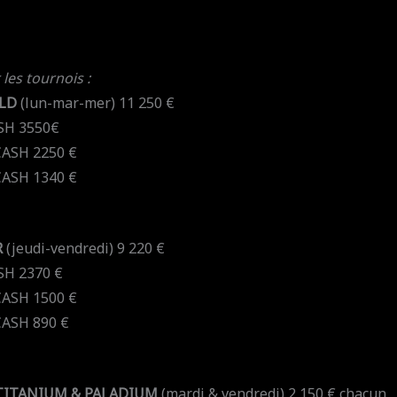
 les tournois :
OLD
(lun-mar-mer) 11 250 €
ASH 3550€
CASH 2250 €
CASH 1340 €
R
(jeudi-vendredi) 9 220 €
SH 2370 €
CASH 1500 €
CASH 890 €
e TITANIUM & PALADIUM
(mardi & vendredi) 2 150 € chacun