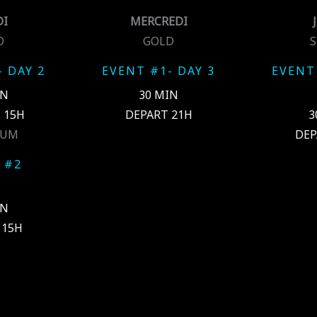
I
MERCREDI
D
GOLD
S
 DAY 2
EVENT #1- DAY 3
EVENT 
IN
30 MIN
: 15H
DEPART 21H
3
IUM
DEP
 #2
IN
 15H