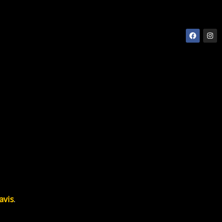
Faceboo
Ins
avis
.