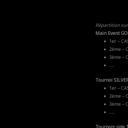
Répartition sur
Main Event G
1er – C
2ème – 
3ème – 
…..
Tournoi SILVE
1er – CA
2ème – 
3ème – 
…..
Tournois sid