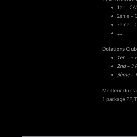
1er – CA
2ème – 
3ème – 
…..
Dotations Club
1er
– 5 P
2nd
– 3 
3ème
– 
Meilleur du cl
1 package PPJT