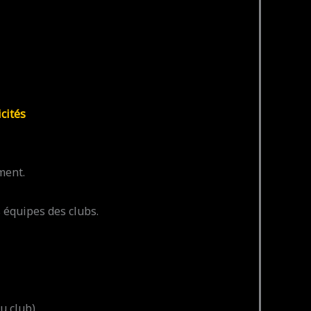
cités
ment.
 équipes des clubs.
u club)