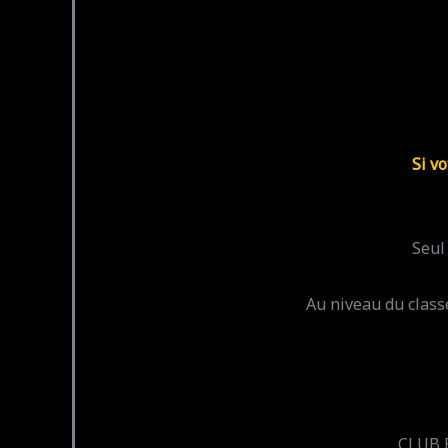
Si v
Seul
Au niveau du class
CLUB B